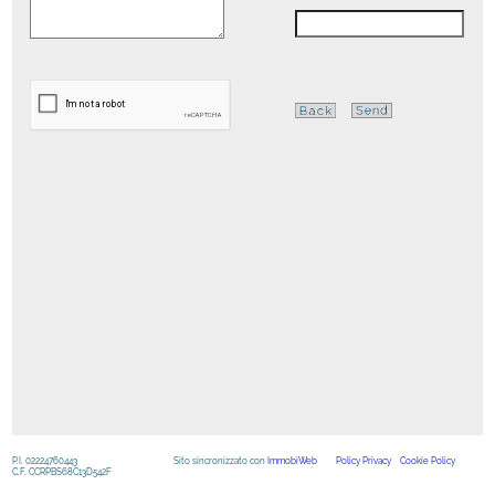
P.I. 02224760443
Sito sincronizzato con
ImmobiWeb
Policy Privacy
Cookie Policy
C.F. CCRPBS68C13D542F