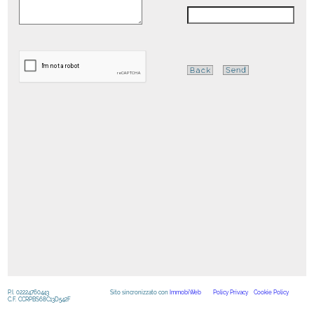
P.I. 02224760443
Sito sincronizzato con
ImmobiWeb
Policy Privacy
Cookie Policy
C.F. CCRPBS68C13D542F