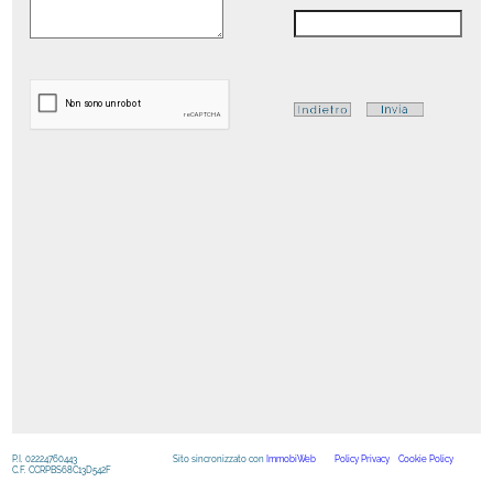
P.I. 02224760443
Sito sincronizzato con
ImmobiWeb
Policy Privacy
Cookie Policy
C.F. CCRPBS68C13D542F