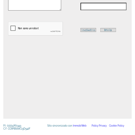
P.I. 02224760443
Sito sincronizzato con
ImmobiWeb
Policy Privacy
Cookie Policy
C.F. CCRPBS68C13D542F