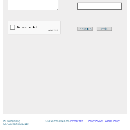
P.I. 02224760443
Sito sincronizzato con
ImmobiWeb
Policy Privacy
Cookie Policy
C.F. CCRPBS68C13D542F